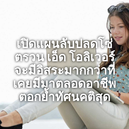
เปิดแผนลับปลดโซ่
ตรวน เอ็ด โอลิเวอร์
จะมีอิสระมากกว่าที่
เคยมีมาตลอดอาชีพ
ตอกย้ำทัศนคติสุด